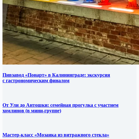
Пивзавод «Понарт» в Калининграде: экскурсия
с гастрономическим финалом
От Ули до Антошки: семейная прогулка с участием
хомлинов (в мини-группе)
Мастер-класс «Мозаика из витражного стекла»