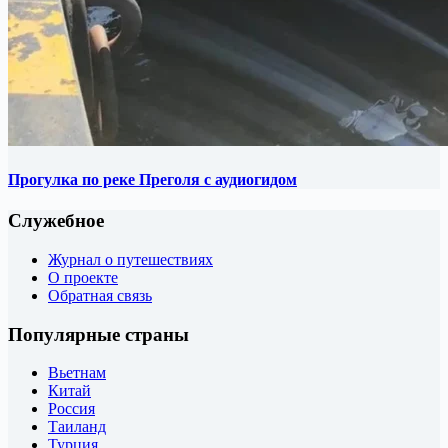
Прогулка по реке Преголя с аудиогидом
Служебное
Журнал о путешествиях
О проекте
Обратная связь
Популярные страны
Вьетнам
Китай
Россия
Таиланд
Турция