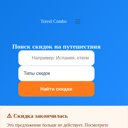
Перейти
к
сути
Travel Combo
Поиск скидок на путешествия
⚠️ Скидка закончилась
Это предложение больше не действует. Посмотрите