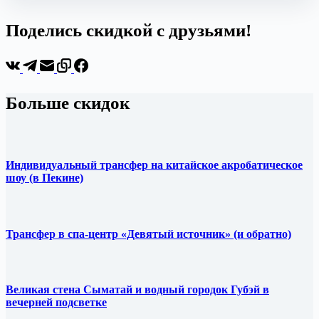
Поделись скидкой с друзьями!
Больше скидок
Индивидуальный трансфер на китайское акробатическое
шоу (в Пекине)
Трансфер в спа-центр «Девятый источник» (и обратно)
Великая стена Сыматай и водный городок Губэй в
вечерней подсветке